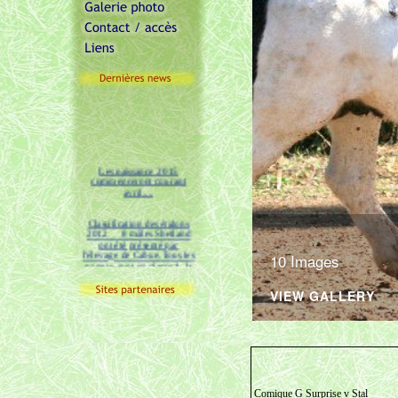
Les naissance 2015
commenceront courant
avril....
Classification des étalons
2012 8 mâles Shetland
ont été présenté par
l'élevage de Cabue.Tous les
poneys sont en classe 1, la
plus élevée. Les notes sur
10 Images
20 sont en plus très
honorables.
VIEW GALLERY
L'Elevage de Cabue
pr�sentera de nouveaux
candidats �talons Shetland
� la classification 2015
Comique G Surprise v Stal