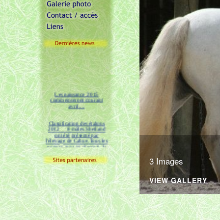
Les naissance 2015
commenceront courant
avril....
Classification des étalons
2012 8 mâles Shetland
ont été présenté par
l'élevage de Cabue.Tous les
poneys sont en classe 1, la
plus élevée. Les notes sur
20 sont en plus très
honorables.
3 Images
L'Elevage de Cabue
pr�sentera de nouveaux
VIEW GALLERY
candidats �talons Shetland
� la classification 2015